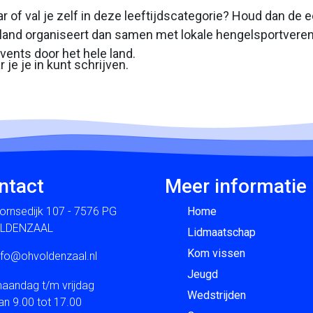
ar of val je zelf in deze leeftijdscategorie? Houd dan de
derland organiseert dan samen met lokale hengelsportver
ents door het hele land.
 je je in kunt schrijven.
ntact
Meer informatie
ornsedijk 107 - 7576 PG
Home
LDENZAAL
Lidmaatschap
Kom vissen
nfo@ohvoldenzaal.nl
Jeugd
aandag t/m vrijdag
Wedstrijden
an 9.00 tot 17.00