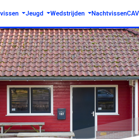
vissen
Jeugd
Wedstrijden
NachtvissenCA