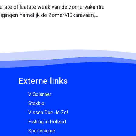
 eerste of laatste week van de zomervakantie
enigingen namelijk de ZomerVISkaravaan,
Externe links
VISplanner
Stekkie
Vissen Doe Je Zo!
Fishing in Holland
Sportvisunie