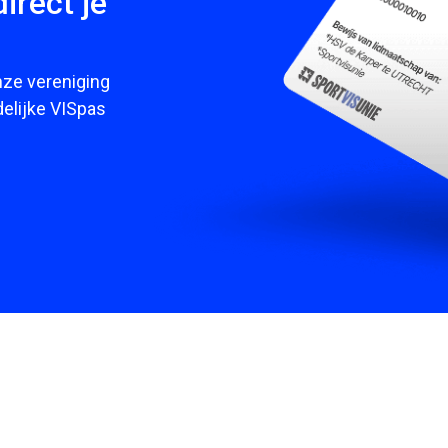
irect je
nze vereniging
delijke VISpas