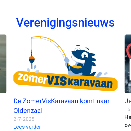
Verenigingsnieuws
De ZomerVisKaravaan komt naar
Je
16
Oldenzaal
He
2-7-2025
ov
Lees verder