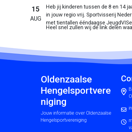
Heb jij kinderen tussen de 8 en 14 ja
15
in jouw regio vrij. Sportvisserij Ne
AUG
met tientallen ééndaagse JeugdVISev
Heel snel zullen wij de link delen waar
Oldenzaalse
Co
Hengelsportvere
B
O
niging
i
Jouw informatie over Oldenzaalse
Hengelsportvereniging
m
v